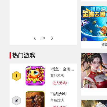
1/1
捕
热门游戏
捕鱼：金蟾去哪了
其他游戏
进入游戏>
百战沙城
角色扮演